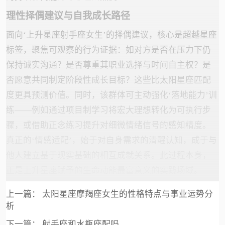
理性择偶建议与自我成长路径
面向‘上升星座射手座女生’的择偶建议，核心是超越星座
标签，聚焦可观察的行为证据：如对方是否在压力下仍
保持诚实沟通？是否尊重其职业选择与时间自主权？是
否愿意共同制定阶段性成长目标？这些比太阳星座匹配
度更具预测价值。同时，该群体可主动强化‘落地能力’训
练——例如通过项目制学习将宏大理想转化为可执行步
骤，或借助正念练习提升对细微情绪信号的感知精度。
真正的‘情感适配’，始于对自身需求的清醒认知，成于与
他人建立基于现实基础的相互成就关系。此过程本身，
正是上升星座赋予的生命动能最富意义的实践场域。
上一篇：
太阳星座摩羯座女生的性格特点与事业运势分
析
下一篇：
射手座和水瓶座配吗