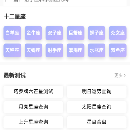
十二星座
白羊座
金牛座
双子座
巨蟹座
狮子座
处女座
天秤座
天蝎座
射手座
摩羯座
水瓶座
双鱼座
最新测试
更多
塔罗牌六芒星测试
明日运势查询
月亮星座查询
太阳星座查询
上升星座查询
星盘合盘