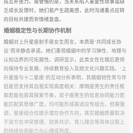
成互补张力。需警惕的是，当关系陷入重复性琐事或缺
乏成长反馈时，她们易产生疏离感，此时沟通重点应转
向目标共建而非情绪复盘。
婚姻稳定性与长期协作机制
婚姻对上升星座射手座女生而言，本质是‘共同成长协
议’而非静态承诺。她们重视婚姻中的学习弹性、地理与
认知边界的可拓展性。调研显示，此类女性在婚后更倾
向保持专业发展、持续教育投入及跨文化兴趣实践。‘上
升星座与十二星座’的互动分析表明，其婚姻韧性常与伴
侣是否支持其自我实现高度相关：摩羯座男生的责任框
架若能包容其探索节奏，双子座男生的信息协同能力若
能匹配其思维广度，均可能形成高适应性组合。但需强
调，星座组合仅提示潜在协作方向，真实婚姻质量取决
于双方在冲突管理、财务共识、育儿理念等具体议题上
的持续协商能力与心理成熟度。