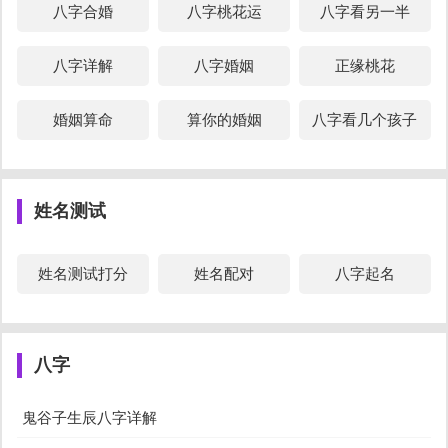
八字合婚
八字桃花运
八字看另一半
照一个人的出生年月日合为卦，再从命书中找出的命格，
每一个命格都有诗词来表达命格的经历，表面看似非常简
八字详解
八字婚姻
正缘桃花
单，但实则暗藏命造出生之日，内里玄机非常复杂。
婚姻算命
算你的婚姻
八字看几个孩子
姓名测试
姓名测试打分
姓名配对
八字起名
八字
鬼谷子
如何
论命
论命办法是按照一个人的出生年月日合为卦，再从命书中
鬼谷子生辰八字详解
找出的命格，书中每一个命格都有诗词来表达命格的经