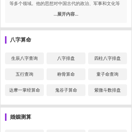
等多个领域。他的思想对中国古代的政治、军事和文化等
方面产生了深远的影响，至今仍然被人们所传承和借鉴。
...展开内容...
来看看鬼谷子算命术。
八字算命
生辰八字查询
八字排盘
四柱八字排盘
五行查询
称骨算命
童子命查询
达摩一掌经算命
鬼谷子算命
紫微斗数排盘
什么是
鬼谷子算命术
婚姻测算
生辰八字算命
中，鬼谷子算命术也称鬼谷子八字算命或两
头箝，是一种古代民间很流行的占卜算命法，它主要是按