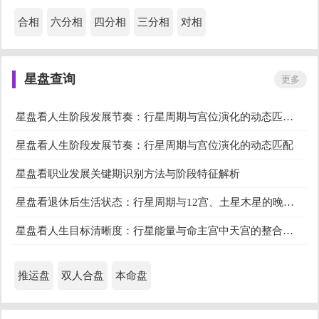
十二星座的最佳职业
十二星座最佳配对组合
合相
六分相
四分相
三分相
对相
十二星座未来会是什么样
十二星座会爱上什么样的人
星盘查询
更多
十二星座适合开什么车
十二星座在学校里的身份
星盘看人生阶段发展节奏：行星周期与宫位演化的动态匹配模型
星盘看人生阶段发展节奏：行星周期与宫位演化的动态匹配
星盘看职业发展关键期识别方法与阶段特征解析
星盘看退休后生活状态：行星周期与12宫、土星木星的晚年整合模型
星盘看人生目标清晰度：行星能量与命主宫中天宫的整合性解读
推运盘
双人合盘
本命盘