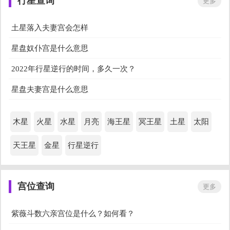
行星查询
更多
星盘看母亲运势
星盘看工作类型
土星落入夫妻宫会怎样
星盘看复合结果准吗
占星看外貌
星盘奴仆宫是什么意思
星盘看婚后生活
容易姐弟恋的星盘
2022年行星逆行的时间，多久一次？
星盘看灵魂状态
星盘推测恋爱时间
星盘夫妻宫是什么意思
星盘看适合在哪个方位工作
星盘测另一半怎样认识
木星
火星
水星
月亮
海王星
冥王星
土星
太阳
星盘看适合发展地方
金星相位看长相
天王星
金星
行星逆行
星盘性格查询分析
占星看事业方向
宫位查询
更多
星盘看吸引什么异性
星盘看穿衣风格
紫薇斗数六亲宫位是什么？如何看？
星盘看气质长相颜值
星盘看财富格局