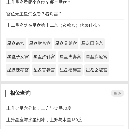
上升星座看哪个宫位？哪个星盘？
最有钱的上升星座
星盘看命定的恋人
宫位无主星怎么看？看对宫？
十二星座落在星盘第十二宫（玄秘宫）代表什么？
星座月份查询
星座配对
星盘命宫
星盘财帛宫
星盘兄弟宫
星盘田宅宫
星座性格
星座配对表
星盘子女宫
星盘奴仆宫
星盘夫妻宫
星盘疾厄宫
星座测试你的颜值
测最适合你的星座男友
星盘迁移宫
星盘官禄宫
星盘福德宫
星盘玄秘宫
星座幸运色和幸运数字
十二星座魅力指数排名
星座测试你的古代身份
星座测试爱情缘份
相位查询
更多
十二星座谁是学霸
十二星座适合的大学
上升金星六分相，上升与金星60度
上升星座与水星相冲，上升与水星180度
十二星座桃花在哪里
十二星座的桃花运指数