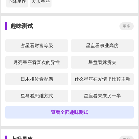
下降星座
天顶星座
趣味测试
更多
占星看财富等级
星盘看事业高度
月亮星座看喜欢的异性
星盘看嫁贵夫
日木相位看配偶
什么星座在爱情里比较主动
星盘看思维方式
星座看未来另一半
查看全部趣味测试
占星未来对象脾气外貌
星盘看出国移民
占星看另一半财富
测测你的前世是什么人