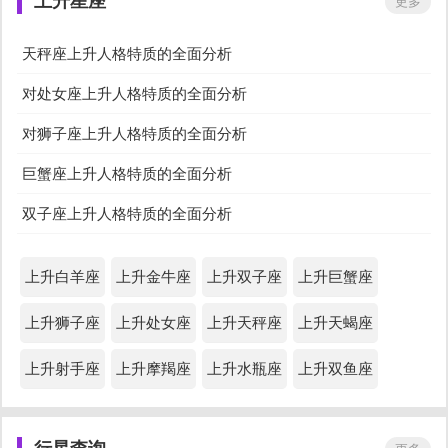
上升星座
更多
占星看适合学什么专业
星盘姻缘测算
天秤座上升人格特质的全面分析
占星看艺术才能
星盘里什么代表身体健康
对处女座上升人格特质的全面分析
占星看嫁权贵
占星看缘分深浅
对狮子座上升人格特质的全面分析
巨蟹座上升人格特质的全面分析
星盘看职业天赋
星盘看你容易吸引到的对象
双子座上升人格特质的全面分析
下降星座看配偶性格长相年
占星看嫁有钱人
上升白羊座
上升金牛座
上升双子座
上升巨蟹座
龄差
星盘桃花运测试
星盘颜值分析
上升狮子座
上升处女座
上升天秤座
上升天蝎座
占星看身材
星座看子女缘
上升射手座
上升摩羯座
上升水瓶座
上升双鱼座
根据自己的星盘测另一半
星盘看魅力指数