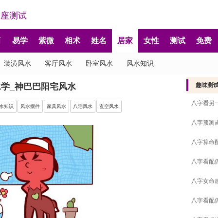
星座测试
肖
易学
紫微
相术
姓名
居家
女性
测试
免费
装潢风水
客厅风水
卧室风水
风水知识
水学_神巴巴阳宅风水
趣味测
八字看另
水知识
风水摆件
家具风水
八宅风水
玄空风水
八字预测
八字算命
八字看配
八字女命
八字看配