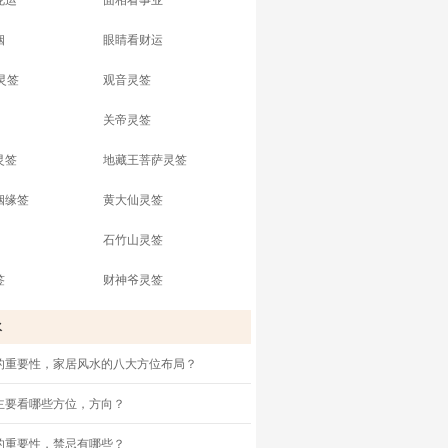
花运
面相看事业
姻
眼睛看财运
灵签
观音灵签
关帝灵签
灵签
地藏王菩萨灵签
姻缘签
黄大仙灵签
石竹山灵签
签
财神爷灵签
水
的重要性，家居风水的八大方位布局？
主要看哪些方位，方向？
的重要性，禁忌有哪些？