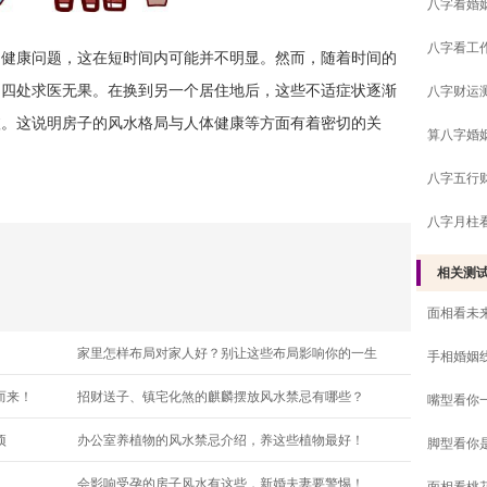
八字看婚
八字看工
的健康问题，这在短时间内可能并不明显。然而，随着时间的
常四处求医无果。在换到另一个居住地后，这些不适症状逐渐
八字财运
愈。这说明房子的风水格局与人体健康等方面有着密切的关
算八字婚
八字五行
八字月柱
相关测
面相看未
家里怎样布局对家人好？别让这些布局影响你的一生
手相婚姻
而来！
招财送子、镇宅化煞的麒麟摆放风水禁忌有哪些？
嘴型看你
项
办公室养植物的风水禁忌介绍，养这些植物最好！
脚型看你
会影响受孕的房子风水有这些，新婚夫妻要警惕！