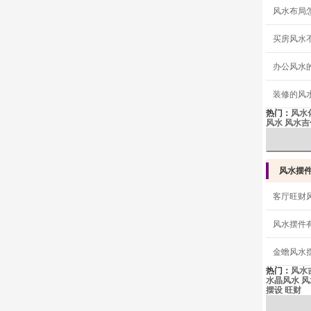
风水布局
买房风水
办公风水
装修的风
热门：
风水
风水
风水吉
风水摆
客厅旺财
风水摆件
金蟾风水
热门：
风水
水晶风水
风
摆设
旺财