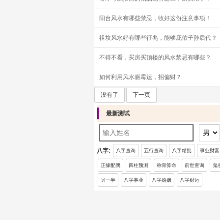
阳台风水有哪些禁忌，收好这份注意事项！
祖坟风水好有哪些征兆，能够庇佑子孙后代？
不得不看，买房买顶楼的风水禁忌有哪些？
如何利用风水驱霉运，招偏财？
没有了
下一页
最新测试
八字:
八字查询
五行查询
八字精批
事业财富
正缘配偶
四柱预测
称骨算命
前世查询
鬼
另一半
八字事业
八字婚姻
八字财运