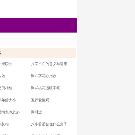
试
一半职业
八字空亡的意义与运用
吉凶
测八字花心指数
配偶相貌
测试桃花运旺不旺
偶年龄大小
五行爱情观
感情忽冷忽热
测财运
偶长相
八字看适合住什么房子