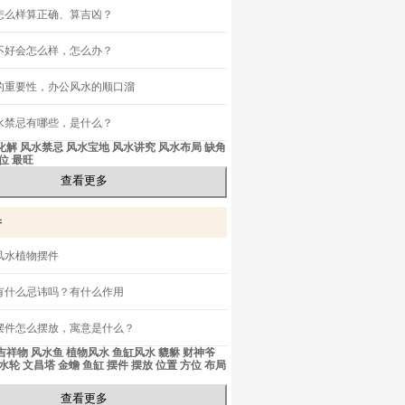
怎么样算正确、算吉凶？
不好会怎么样，怎么办？
的重要性，办公风水的顺口溜
水禁忌有哪些，是什么？
化解
风水禁忌
风水宝地
风水讲究
风水布局
缺角
位
最旺
查看更多
件
风水植物摆件
有什么忌讳吗？有什么作用
摆件怎么摆放，寓意是什么？
吉祥物
风水鱼
植物风水
鱼缸风水
貔貅
财神爷
水轮
文昌塔
金蟾
鱼缸
摆件
摆放
位置
方位
布局
查看更多