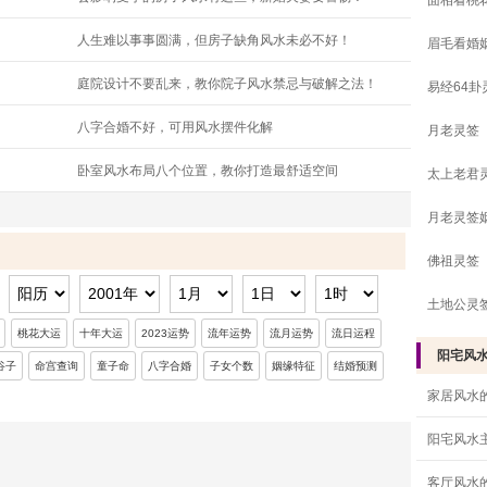
面相看桃
人生难以事事圆满，但房子缺角风水未必不好！
眉毛看婚
庭院设计不要乱来，教你院子风水禁忌与破解之法！
易经64卦
八字合婚不好，可用风水摆件化解
月老灵签
卧室风水布局八个位置，教你打造最舒适空间
太上老君
月老灵签
佛祖灵签
土地公灵
桃花大运
十年大运
2023运势
流年运势
流月运势
流日运程
阳宅风
谷子
命宫查询
童子命
八字合婚
子女个数
姻缘特征
结婚预测
家居风水
阳宅风水
客厅风水