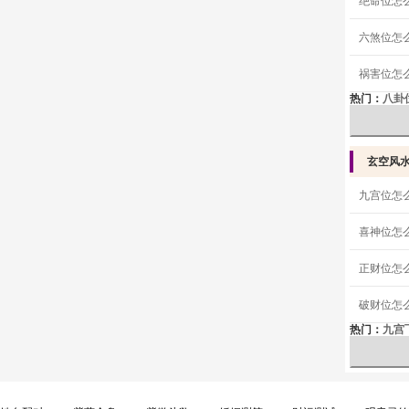
绝命位怎
六煞位怎
祸害位怎
热门：
八卦
玄空风
九宫位怎
喜神位怎
正财位怎
破财位怎
热门：
九宫