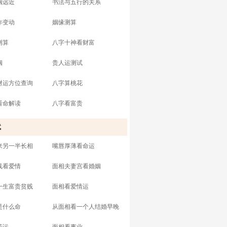
姻远近
书法与五行的关系
作变动
姻缘测算
测算
八字十神看财富
姻
贵人运测试
财运方位查询
八字算桃花
看命解读
八字看富贵
试
来另一半长相
嘴唇厚薄看命运
线看爱情
面相夫妻宫看婚姻
一生富贵贫贱
面相看爱情运
是什么命
从面相看一个人结婚早晚