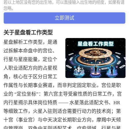
若以上地区没有您的出生地，可以直接输入出生地的经度，如果有请
忽略。
关于星盘看工作类型
星盘解析工作类型，是通
过拆解本命盘中的宫位、
行星与星座能量，定位个
人职业适配方向的占星视
角，核心在于区分日常工
作属性与长期事业赛道，而非判定固定职业。宫位是职
业的 “定位坐标”：第六宫主导受雇性质的日常工作，宫
内行星揭示具体岗位特质 —— 水星落此适配文书、HR
等细致工作，火星入驻则适合需要行动力的技术岗；第
十宫（事业宫）与中天决定长期职业方向，摩羯中天倾
向管理岗，双鱼中天则适配艺术、疗愈领域。行星与星