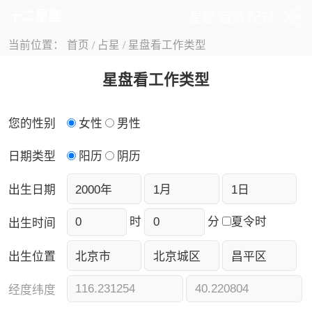
十二星座
星座
运势
配对
当前位置：
首页
/
占星
/
星盘看工作类型
星盘看工作类型
您的性别
女性
男性
日期类型
阳历
阴历
出生日期
时
分
夏令时
出生时间
出生位置
经度纬度