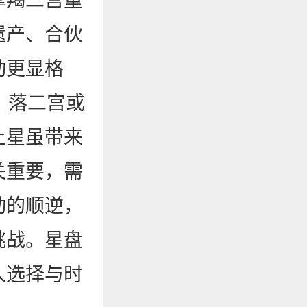
摩羯二宫重
遗产、合伙
动更显格
，落二宫或
土星虽带来
关重要，需
动的顺逆，
挑战。星盘
人选择与时