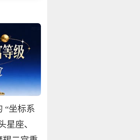
 “坐标系
头星座、