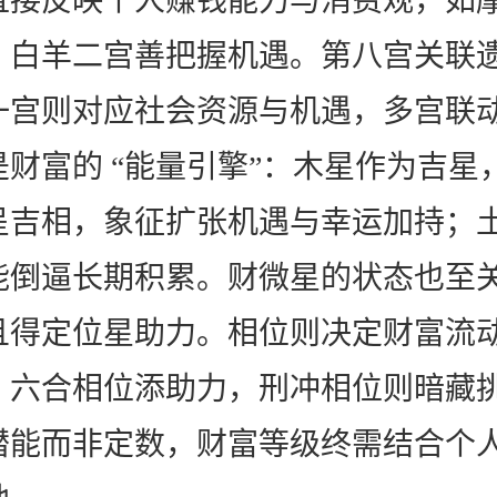
直接反映个人赚钱能力与消费观，如
，白羊二宫善把握机遇。第八宫关联
一宫则对应社会资源与机遇，多宫联
财富的 “能量引擎”：木星作为吉星
呈吉相，象征扩张机遇与幸运加持；
能倒逼长期积累。财微星的状态也至
且得定位星助力。相位则决定财富流
、六合相位添助力，刑冲相位则暗藏
潜能而非定数，财富等级终需结合个