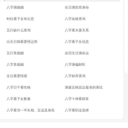
八字测婚姻
生日测前世身份
时柱看子女有出息
八字命格查询
五行缺什么查询
八字看夫妻关系
出生日期看爱情运势
八字看子女信息
五行算婚姻
农历生日测命运
八字算婚姻
八字测偏财旺
生日看爱情观
八字财库查询
八字日干看性格
测最近桃花运最准的测试
八字看子女数量
八字十神看财富
八字看另一半长相、近远及身高
八字看职业选择