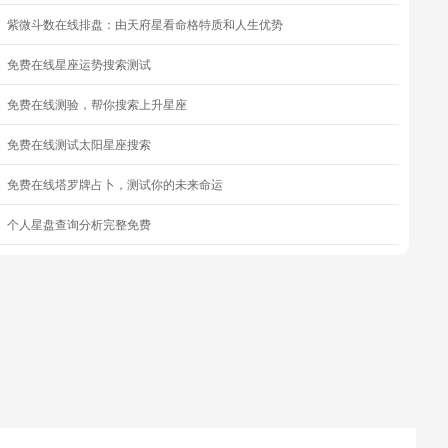
紫微斗数在线排盘：由天府星看命格特质和人生优势
免费在线星座运势搜索测试
免费在线测验，帮你搜索上升星座
免费在线测试太阳星座搜索
免费在线塔罗牌占卜，测试你的未来命运
个人星盘查询分析完整免费