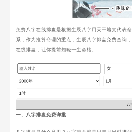
免费八字在线排盘是根据生辰八字用天干地支代表命
系，作为推算命理的重点，生辰八字排盘免费查询，
在线排盘，让你提前知晓一生命格。
八
一、八字排盘免费详批
八字排盘是什么意思？八字排盘就是用年月日时排列