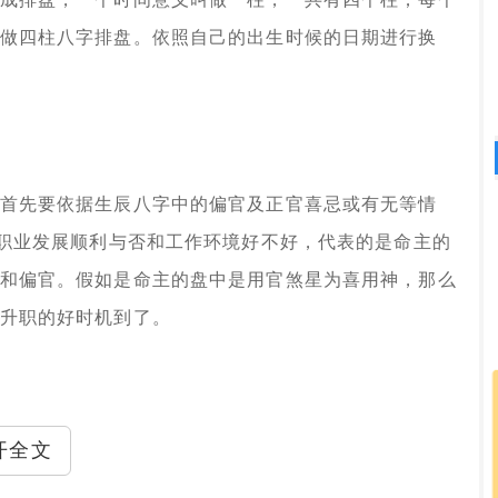
做四柱八字排盘。依照自己的出生时候的日期进行换
首先要依据生辰八字中的偏官及正官喜忌或有无等情
的职业发展顺利与否和工作环境好不好，代表的是命主的
和偏官。假如是命主的盘中是用官煞星为喜用神，那么
升职的好时机到了。
看八字十神中带有“官”字的命格，假如命中有财化伤官
开全文
官很容易伤到正宫的贵气，当伤官和正官同时出现之