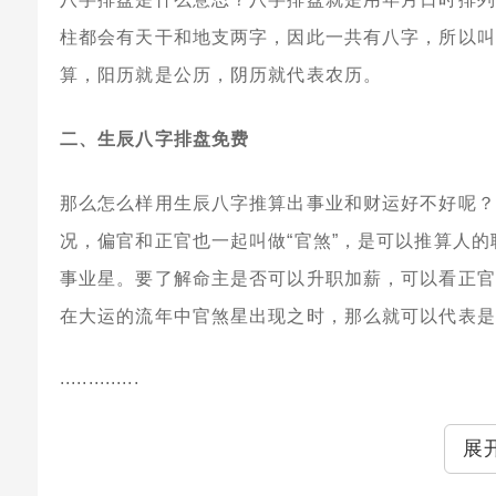
柱都会有天干和地支两字，因此一共有八字，所以叫
算，阳历就是公历，阴历就代表农历。
二、生辰八字排盘免费
那么怎么样用生辰八字推算出事业和财运好不好呢？
况，偏官和正官也一起叫做“官煞”，是可以推算人
事业星。要了解命主是否可以升职加薪，可以看正官
在大运的流年中官煞星出现之时，那么就可以代表是
..............
三、八字在线排盘
在生辰八字中，怎样判命主是否可以升职呢？首先要
展
又升官，那么命主升官发财的机会到了。命盘中的伤