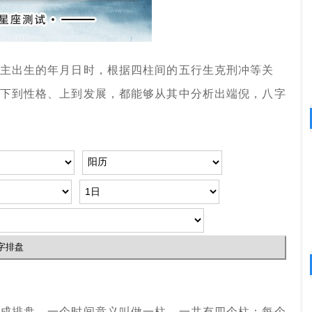
主出生的年月日时，根据四柱间的五行生克刑冲等关
下到性格、上到发展，都能够从其中分析出端倪，八字
字排盘
成排盘，一个时间意义叫做一柱，一共有四个柱；每个