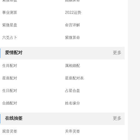
紫微命盘
婚姻算命
事业测算
2022运势
紫微星盘
命宫详解
六爻占卜
紫微算命
爱情配对
更多
生肖配对
属相婚配
星座配对
星座配对表
生日配对
占星合盘
合婚配对
姓名缘分
在线抽签
更多
观音灵签
关帝灵签