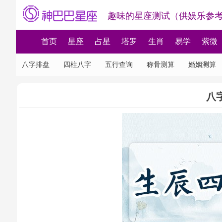
趣味的星座测试（供娱乐参
首页
星座
占星
塔罗
生肖
易学
紫微
八字排盘
四柱八字
五行查询
称骨测算
婚姻测算
八