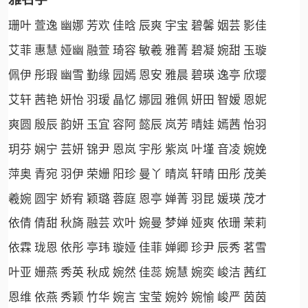
珊叶 萱逸 幽娜 芳欢 佳晗 辰爽 宇宝 碧馨 姻芸 影佳
艾菲 惠慧 娅幽 融萱 琦容 敏羲 雅菁 碧凝 婉甜 玉璇
佩伊 彤瑕 幽雪 勤缘 园嫣 恩安 雅晨 碧瑛 逸亭 欣璎
艾轩 茜艳 妍怡 羽瑷 晶忆 娜园 雅佩 妍田 智嫒 恩妮
爽圆 殷辰 韵妍 玉宜 容阿 懿辰 岚芳 晴娃 嫣茜 怡羽
玥芬 娴宁 芸妍 锦尹 恩岚 宇彤 紫岚 叶墐 音凌 婉娩
萍奥 青宛 羽伊 荣姗 阳珍 曼丫 晴岚 轩晴 田彤 茂美
羲婉 圆宇 娇宥 颖璐 蓉庭 恩亭 婵菁 羽昆 媛瑛 茂才
依倩 倩甜 秋旖 融芸 欢叶 婉曼 梦婵 娅爽 依珊 茉莉
依霖 珑恩 依彤 亭玮 璇娅 佳菲 婵卿 珍尹 辰秀 茗雪
叶亚 姗燕 秀英 秋成 婉然 佳蕊 婉慧 婉奕 峻洁 茜红
恩维 依燕 秀颖 竹华 婉言 宝莹 婉妗 婉愉 峻严 茵茵