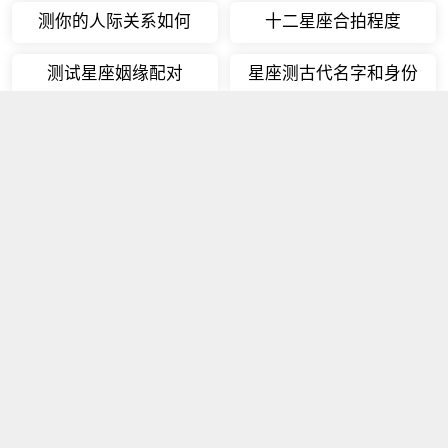
测你的人际关系如何
十二星座合拍程度
测试星座姻缘配对
星座测古代名字和身份
十二星座的颜值排行
12星座双重性格排名
12星座情商指数
十二星座发胖指数
12星座配对排名
十二星座的超能力排名
12星座桃花运排行
十二星座最适合什么样
的职业
12星座爱什么样的人
十二星座最幸福的事
十二星座感情弱点
十二星座单身的原因
十二星座一生谈几次恋
十二星座性格特点分析