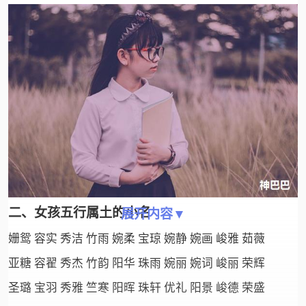
二、女孩五行属土的小名
展开内容▼
姗鸳 容实 秀洁 竹雨 婉柔 宝琼 婉静 婉画 峻雅 茹薇
亚糖 容翟 秀杰 竹韵 阳华 珠雨 婉丽 婉词 峻丽 荣辉
圣璐 宝羽 秀雅 竺寒 阳晖 珠轩 优礼 阳景 峻德 荣盛