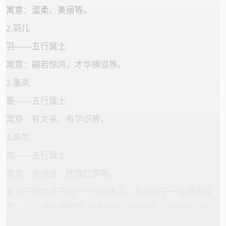
寓意：温柔、美丽等。
2.羽儿
羽——五行属土
寓意：翩若惊鸿，才华横溢等。
3.墨岚
墨——五行属土
寓意：有文采、有学识等。
4.岚尔
岚——五行属土
寓意：讲诚信、性情仁厚等。
爱孩子就给孩子取一个好听名字，祝福孩子一生顺遂如
意。以上是本期推荐“女宝宝缺土取名字，女孩五行属土
的小名”，希望以上内容能够给到您一定的帮助。