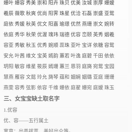
姗叶 姗容 秀美 崇和 阳卉 珠贝 优美 汝城 崇厚 姗嫒
羲辰 薇歌 秋爽 优尚 阳霁 珠星 优洽 石磊 崇盛 亚鸳
庭依 秀媛 秋英 优文 阳嘉 瑜璟 优然 燕珊 崇文 婉转
依庭 秀华 秋荣 优渥 瑰玮 瑞德 优容 峦颐 英秀 姻羲
容亚 秀敏 秋玉 优秀 婉顺 蕊珠 亚叶 宝详 依糖 容鸳
安允 叶茜 维文 宝英 嫣韵 蕙若 叶逸 庭碧 千田 依依
玥阳 敏容 维星 筱辰 嫣珊 蕙兰 恩羽 庭旖 宛鸳 宝园
慧燕 雁容 文懿 玲允 旖琴 蕴和 姻娴 姻璐 亚庭 珊珊
燕雯 容秀 弦影 依容 千维 姗依 庭翟 姗宛 庭嫒 珠玉
三、女宝宝缺土取名字
1.优容
优、容——五行属土
寓意：出类拔萃、美好出众等。