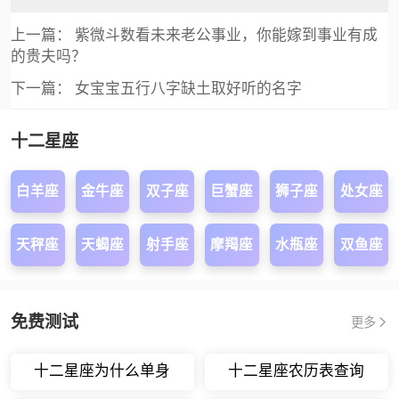
上一篇：
紫微斗数看未来老公事业，你能嫁到事业有成
的贵夫吗？
下一篇：
女宝宝五行八字缺土取好听的名字
十二星座
白羊座
金牛座
双子座
巨蟹座
狮子座
处女座
天秤座
天蝎座
射手座
摩羯座
水瓶座
双鱼座
免费测试
更多
十二星座为什么单身
十二星座农历表查询