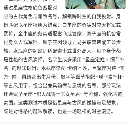
通过星座性格底色匹配对
应的古代角色与雅致名号，解锁跨时空的自我投射。身
份匹配以星座特质为锚点：白羊座的勇猛对应大将军或
武将，金牛座的务实适配富商或管家，双子座的机智常
化身文人或军师。狮子座因领导力易关联皇帝或王公贵
族，水瓶座的超然则适配道士或世外高人，每个身份都
是性格的古风演绎。名字生成多采用 “星座定姓 + 细节补
名” 的趣味逻辑：水瓶座常配 “欧阳” 姓，巨蟹座对应 “东
方” 姓，再结合出生月份、数字等细节搭配 “瑾”“素”“怀”
等古风用字，组合出兼具韵律与意境的名号。部分玩法
还会赋予星座 “炽火战将”“玉女星君” 等雅称，强化古韵
氛围。这类测试本质是借星座与古风的碰撞满足想象，
既是对性格的趣味解读，也是一场轻松的时空漫游。