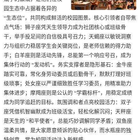
园生态中占据着各异的
“生态位”，共同构成鲜活的校园图景。核心引领者自带焦
点气场：狮子座凭天生领导力成为社团核心或班级骨
干，举手投足间的自信极具号召力；天蝎座以敏锐洞察
力与组织力稳居学生会关键岗位，是老师信赖的得力助
手；白羊座则是活动先锋，总能第一个响应号召，成为
集体行动的 “发动机”。务实支撑者是隐形基石：金牛座
踏实可靠，常化身劳动委员或后勤骨干，默默打理好班
级琐事；处女座以严谨细致胜任学习委员，用精准助力
集体进步；摩羯座则是公认的 “学霸标杆”，用稳定成绩
成为同学追赶的目标。氛围调和者点亮校园活力：双子
座凭借机智幽默成为班级活宝，轻松化解沉闷；天秤座
是天生的 “和平使者”，总能巧妙调解同学矛盾；双鱼座
温柔共情，是大家愿意倾诉的贴心伙伴，而水瓶座的独
特创意，常为校园活动注入新鲜感。