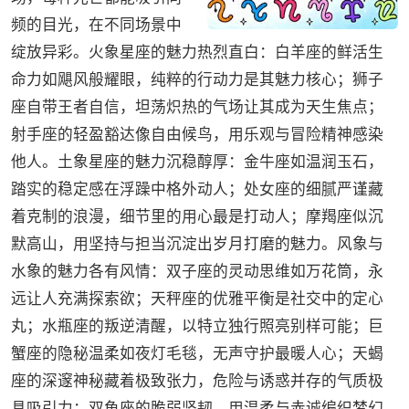
频的目光，在不同场景中
绽放异彩。火象星座的魅力热烈直白：白羊座的鲜活生
命力如飓风般耀眼，纯粹的行动力是其魅力核心；狮子
座自带王者自信，坦荡炽热的气场让其成为天生焦点；
射手座的轻盈豁达像自由候鸟，用乐观与冒险精神感染
他人。土象星座的魅力沉稳醇厚：金牛座如温润玉石，
踏实的稳定感在浮躁中格外动人；处女座的细腻严谨藏
着克制的浪漫，细节里的用心最是打动人；摩羯座似沉
默高山，用坚持与担当沉淀出岁月打磨的魅力。风象与
水象的魅力各有风情：双子座的灵动思维如万花筒，永
远让人充满探索欲；天秤座的优雅平衡是社交中的定心
丸；水瓶座的叛逆清醒，以特立独行照亮别样可能；巨
蟹座的隐秘温柔如夜灯毛毯，无声守护最暖人心；天蝎
座的深邃神秘藏着极致张力，危险与诱惑并存的气质极
具吸引力；双鱼座的脆弱坚韧，用温柔与赤诚编织梦幻