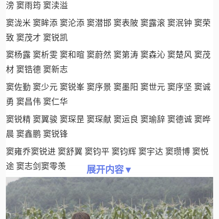
滂 窦雨筠 窦渎溢
窦泷米 窦眸添 窦沦添 窦潜邯 窦表陂 窦露滚 窦泯钟 窦荣
致 窦茂才 窦锐凯
窦杨露 窦析雯 窦和暄 窦蔚然 窦第涛 窦森沁 窦楚风 窦茂
材 窦锆德 窦新志
窦佐勤 窦少元 窦锐峯 窦序景 窦墨阳 窦世元 窦序坚 窦诚
勇 窦昌伟 窦仁华
窦锐精 窦翼骏 窦琛昰 窦琛献 窦运良 窦瑜辞 窦德诚 窦晔
晨 窦鑫鹏 窦锐锋
窦雍乔窦锐进 窦舒翼 窦钧平 窦钧辉 窦宇达 窦瓒博 窦悦
途 窦志剑窦零羡
展开内容▼