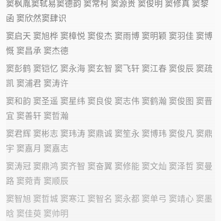
窦枫胤窦轼易窦德韵 窦常柯 窦源贵 窦俊明 窦修真 窦黎
函 窦欣然窦肆识
窦启天 窦旭桦 窦樟悦 窦俊杰 窦雨博 窦明颖 窦羽佳 窦博
慨 窦昌承 窦杰德
窦彭鹤 窦铠忆 窦永海 窦玄智 窦飞轩 窦江春 窦俊辰 窦疏
凯 窦浦君 窦涛许
窦和韵 窦圣遥 窦星纬 窦良俊 窦志伟 窦鹤瀚 窦俊图 窦晋
宜 窦善轩 窦哲瀚
窦君辉 窦彬志 窦玮涛 窦鼎诚 窦笙永 窦博玮 窦俊凡 窦鼎
宇 窦嘉月 窦嘉志
窦涛冠 窦鼎鸿 窦齐智 窦奋翼 窦修能 窦文灿 窦泽哲 窦曼
路 窦菀青 窦顺辰
窦智旭 窦哲城 窦寒江 窦智名 窦永都 窦单弓 窦靖心 窦墨
晗 窦佳萸 窦帅明