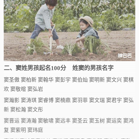
二、窦姓男孩起名100分 姓窦的男孩名字
窦圣傲 窦柏新 窦翰华 窦彭宇 窦伯灿 窦明新 窦文兴 窦棋
欢 窦敬暄 窦弘岩
窦瀚影 窦涛琪 窦睿博 窦楠鼎 窦羽菲 窦文瑞 窦君宇 窦弘
新 窦松瀚 窦文彤
窦晋运 窦涛瀚 窦敏啸 窦远丰 窦圣云 窦玉树 窦运奕 窦鸿
复 窦紫明 窦玮庭