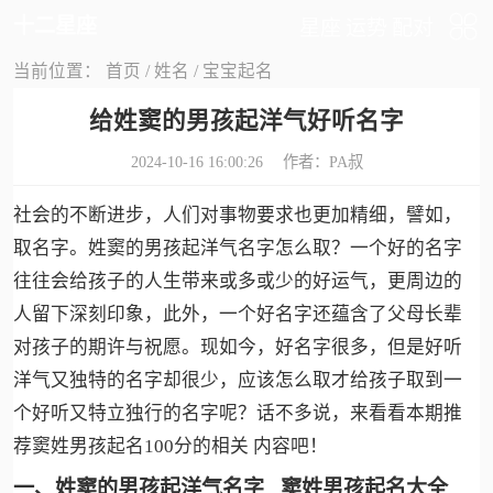
十二星座
星座
运势
配对
当前位置：
首页
/
姓名
/
宝宝起名
给姓窦的男孩起洋气好听名字
2024-10-16 16:00:26 作者：
PA叔
社会的不断进步，人们对事物要求也更加精细，譬如，
取名字。姓窦的男孩起洋气名字怎么取？一个好的名字
往往会给孩子的人生带来或多或少的好运气，更周边的
人留下深刻印象，此外，一个好名字还蕴含了父母长辈
对孩子的期许与祝愿。现如今，好名字很多，但是好听
洋气又独特的名字却很少，应该怎么取才给孩子取到一
个好听又特立独行的名字呢？话不多说，来看看本期推
荐窦姓男孩起名100分的相关 内容吧！
一、姓窦的男孩起洋气名字 窦姓男孩起名大全