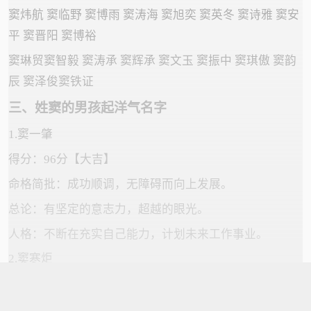
窦炜航 窦临野 窦博雨 窦涛海 窦旭奕 窦英冬 窦诗雅 窦安
平 窦晋阳 窦博裕
窦琳贸窦智毅 窦涛承 窦辉承 窦文玉 窦振中 窦琪傲 窦韵
辰 窦泽俊窦铁证
三、姓窦的男孩起洋气名字
1.窦一肇
得分：96分【大吉】
命格简批：成功顺调，无障碍而向上发展。
总论：有坚定的意志力，超越的眼光。
人格：不断在充实自己能力，计划未来工作事业。
2.窦寒炬
得分：99分【大吉】
命格简批：性情温厚平静。