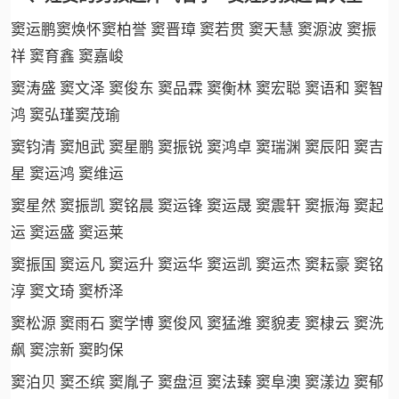
窦运鹏窦焕怀窦柏誉 窦晋璋 窦若贯 窦天慧 窦源波 窦振
祥 窦育鑫 窦嘉峻
窦涛盛 窦文泽 窦俊东 窦品霖 窦衡林 窦宏聪 窦语和 窦智
鸿 窦弘瑾窦茂瑜
窦钧清 窦旭武 窦星鹏 窦振锐 窦鸿卓 窦瑞渊 窦辰阳 窦吉
星 窦运鸿 窦维运
窦星然 窦振凯 窦铭晨 窦运锋 窦运晟 窦震轩 窦振海 窦起
运 窦运盛 窦运莱
窦振国 窦运凡 窦运升 窦运华 窦运凯 窦运杰 窦耘豪 窦铭
淳 窦文琦 窦桥泽
窦松源 窦雨石 窦学博 窦俊风 窦猛潍 窦貌麦 窦棣云 窦洗
飙 窦淙新 窦盷保
窦泊贝 窦丕缤 窦胤子 窦盘洹 窦法臻 窦阜澳 窦漾边 窦郁