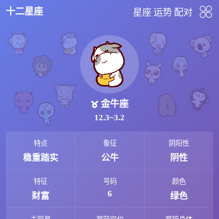
十二星座
星座
运势
配对
金牛座
12.3~3.2
特点
象征
阴阳性
稳重踏实
公牛
阴性
特征
号码
颜色
6
财富
绿色