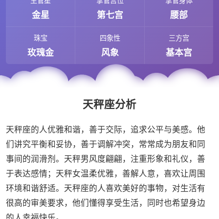
主管星
掌管宫位
掌管身体
金星
第七宫
腰部
珠宝
四象性
三方宫
玫瑰金
风象
基本宫
天秤座分析
天秤座的人优雅和谐，善于交际，追求公平与美感。他
们讲究平衡和妥协，善于调解冲突，常常成为朋友和同
事间的润滑剂。天秤男风度翩翩，注重形象和礼仪，善
于表达感情；天秤女温柔优雅，善解人意，喜欢让周围
环境和谐舒适。天秤座的人喜欢美好的事物，对生活有
很高的审美要求，他们懂得享受生活，同时也希望身边
的人幸福快乐。