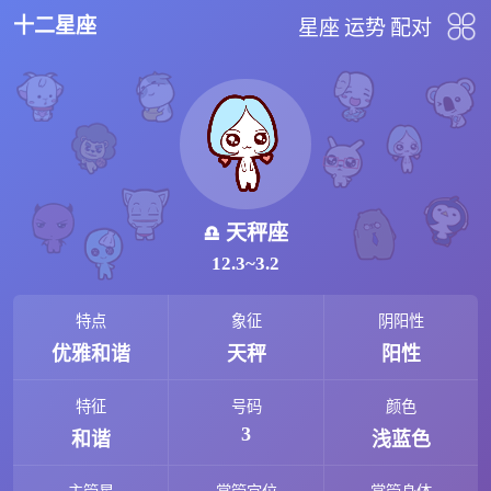
十二星座
星座
运势
配对
天秤座
12.3~3.2
特点
象征
阴阳性
优雅和谐
天秤
阳性
特征
号码
颜色
3
和谐
浅蓝色