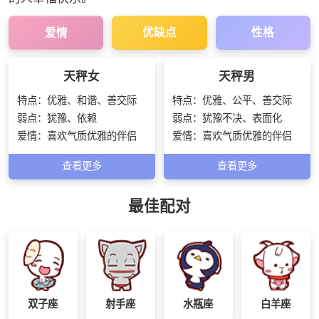
爱情
优缺点
性格
天秤女
天秤男
特点：
优雅、和谐、善交际
特点：
优雅、公平、善交际
弱点：
犹豫、依赖
弱点：
犹豫不决、表面化
爱情：
喜欢气质优雅的伴侣
爱情：
喜欢气质优雅的伴侣
查看更多
查看更多
最佳配对
双子座
射手座
水瓶座
白羊座