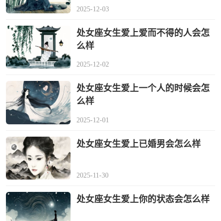
2025-12-03
处女座女生爱上爱而不得的人会怎
么样
2025-12-02
处女座女生爱上一个人的时候会怎
么样
2025-12-01
处女座女生爱上已婚男会怎么样
2025-11-30
处女座女生爱上你的状态会怎么样