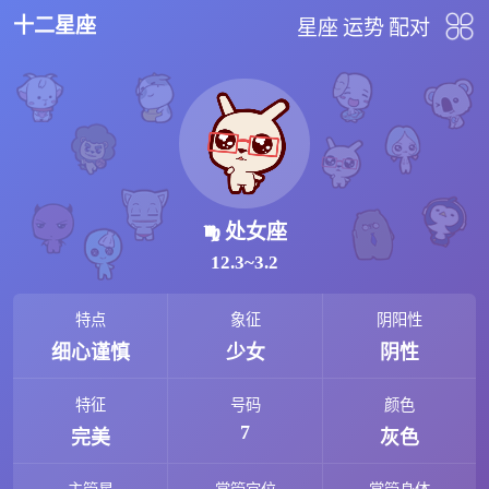
十二星座
星座
运势
配对
处女座
12.3~3.2
特点
象征
阴阳性
细心谨慎
少女
阴性
特征
号码
颜色
7
完美
灰色