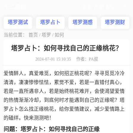
十二星座
星座
运势
配对
塔罗测试
塔罗占卜
塔罗测感
塔罗测财
情
运
当前位置：
首页
/
塔罗
/
如何
塔罗占卜：如何寻找自己的正缘桃花？
2024-07-01 15:10:35 作者：
PA叔
爱情醉人，真爱难觅，如何招正桃花呢？寻寻觅觅冷冷
清清，凄凄惨惨怯怯，累觉不爱，若是一直错付真心，
若是一直所遇非人，若是始终桃花难开，会使渴望爱情
的热情渐渐冷却，到底何时才能遇到自己的正缘呢？塔
罗占卜怎么找正缘桃花，给你爱情建议，减少爱情路上
的磕绊。快来测测吧！
问题：塔罗占卜：如何寻找自己的正缘