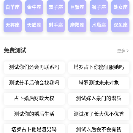
白羊座
金牛座
双子座
巨蟹座
狮子座
处女座
天秤座
天蝎座
射手座
摩羯座
水瓶座
双鱼座
免费测试
更多
测试你们还会再联系吗
塔罗占卜你能征服她吗
测试分手后他会找我吗
塔罗测试未来对象
占卜婚后财政大权
测试嫁入豪门的潜质
测试你的婚后生活
测试孩子长大优不优秀
塔罗占卜他是渣男吗
测试以后会不会有钱