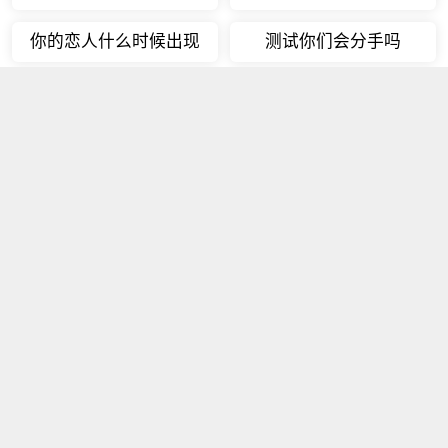
你的恋人什么时候出现
测试你们会分手吗
塔罗牌占卜灵魂伴侣
占卜他会改变吗
测试你能一夜暴富吗
测试你的天赋是什么
占卜职场谁是贵人
塔罗占卜他会还钱吗
塔罗占卜应该跳槽吗
测试你还爱前任吗
最新测试
更多
塔罗牌六芒星测试
明日运势查询
月亮星座查询
太阳星座查询