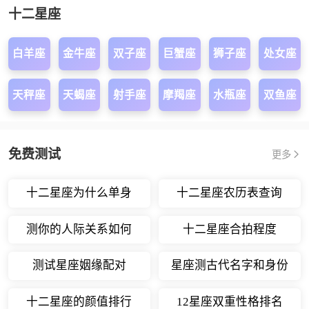
十二星座
白羊座
金牛座
双子座
巨蟹座
狮子座
处女座
天秤座
天蝎座
射手座
摩羯座
水瓶座
双鱼座
免费测试
更多
十二星座为什么单身
十二星座农历表查询
测你的人际关系如何
十二星座合拍程度
测试星座姻缘配对
星座测古代名字和身份
十二星座的颜值排行
12星座双重性格排名