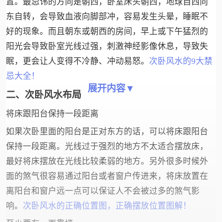
置。最忌讳的方向是朝西，卧室床头朝西，地球自西向
东自转，会导致血液向脚部冲，容易发生头晕，睡眠不
好的现象。而且朝东或朝西的房间，早上或下午猛烈的
阳光会导致卧室光线过强，刺激神经影像休息，导致失
眠，更会让人变得不冷静、冲动易怒。
次卧风水的9大禁
忌大全！
展开内容▼
二、次卧风水布局
将床跟阳台保持一段距离
如果次卧里面的阳台是正对东方的话，可以将床跟阳台
保持一段距离。光线过于强烈的地方不太适合摆放床，
最好将床摆放在光线比较柔弱的地方。另外很多时候外
面的煞气很容易通过阳台或者窗户传进来，将床放置在
离阳台和窗户远一点可以保证人不会被过多的煞气影
响。
次卧风水的正确位置图，正确摆放位置图解！