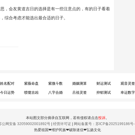
意思，会友黄道吉日的选择是有一些注意点的，有的日子看着
字，综合考虑才能选出最合适的日子。
姓名配对
紫薇命盘
紫微斗数
婚姻测算
财运测试
观音灵签
今日运势
喷嚏吉凶
八字合婚
吕祖灵签
抑郁测试
幸运数字
本站图文部分摘录自互联网，若有侵权请点击
投诉
。
苏公网安备 32059002001892号
|
经营许可证
|
网站备案号：苏ICP备2025199186号-
热爱祖国❤维护民族❤破除迷信❤弘扬文化