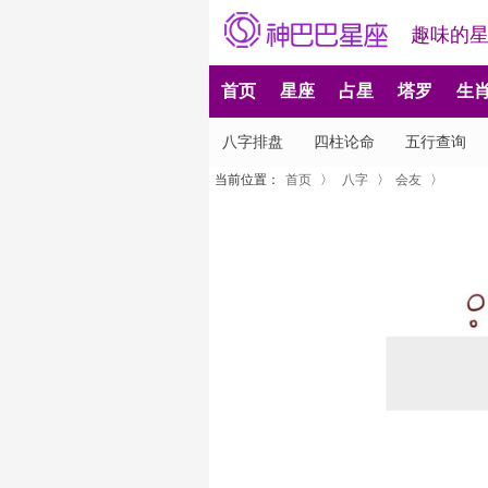
趣味的
首页
星座
占星
塔罗
生
八字排盘
四柱论命
五行查询
当前位置：
首页
〉
八字
〉
会友
〉