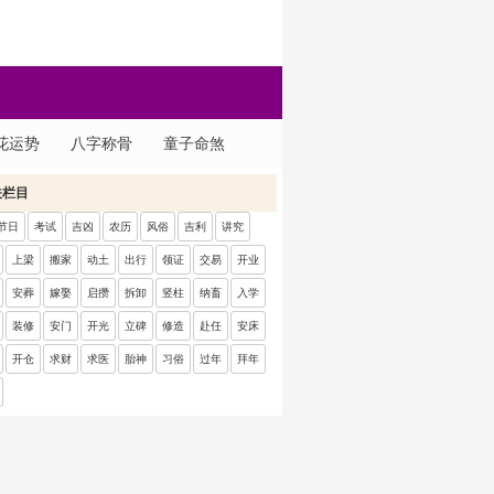
花运势
八字称骨
童子命煞
关栏目
节日
考试
吉凶
农历
风俗
吉利
讲究
上梁
搬家
动土
出行
领证
交易
开业
安葬
嫁娶
启攒
拆卸
竖柱
纳畜
入学
装修
安门
开光
立碑
修造
赴任
安床
开仓
求财
求医
胎神
习俗
过年
拜年