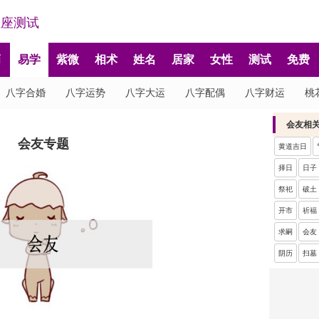
星座测试
肖
易学
紫微
相术
姓名
居家
女性
测试
免费
八字合婚
八字运势
八字大运
八字配偶
八字财运
桃
会友相
会友专题
黄道吉日
择日
日子
祭祀
破土
开市
祈福
求嗣
会友
阴历
扫墓