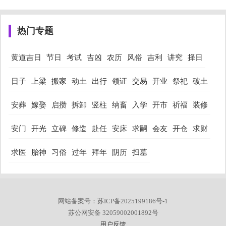
热门专题
黄道吉日
节日
考试
吉凶
农历
风俗
吉利
讲究
择日
日子
上梁
搬家
动土
出行
领证
交易
开业
祭祀
破土
安葬
嫁娶
启攒
拆卸
竖柱
纳畜
入学
开市
祈福
装修
安门
开光
立碑
修造
赴任
安床
求嗣
会友
开仓
求财
求医
胎神
习俗
过年
拜年
阴历
扫墓
网站备案号：苏ICP备2025199186号-1
苏公网安备 32059002001892号
用户反馈