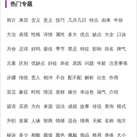
热门专题
简介
来历
含义
意义
技巧
几月几日
特点
由来
年份
方法
表现
性格
详情
属性
多大
优点
缺点
大全
口诀
月份
忌讳
好吗
最佳
季节
禁忌
特征
影响
排名
脾气
元素
区别
优缺点
好处
坏处
原因
问题
年龄
注意事项
步骤
传统
贵人
相冲
不合
配不配
解析
出生
作用
宜忌
象征
时间
情况
发财
缘分
幸运色
福气
介绍
谚语
买房
方向
来源
说法
成就
故事
传说
查询
模式
升职
发展
人缘
智商
情绪
适合
情商
天赋
名称
地方
秘诀
多少
相貌
颜值
颜色
佩戴
饰品
格局
身体
大小