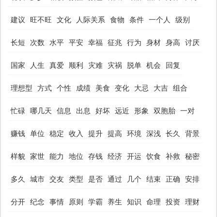
建议
旺不旺
文化
人际关系
食物
条件
一个人
级别
长短
次数
水平
平安
幸福
征兆
行为
身材
身高
讨厌
国家
人生
真爱
顺利
灾难
灾祸
脱单
机会
回复
理想型
方式
个性
成绩
美食
变化
大忌
大吉
组合
忙碌
哪几天
信息
出息
好坏
远近
形象
双胞胎
一对
赚钱
单位
稳定
收入
提升
提高
环境
深浅
长久
背景
样貌
家世
能力
地位
存钱
经济
开运
饮食
补救
秘密
多久
城市
交友
类型
是否
通过
几个
结束
正确
安排
分开
纪念
事情
原则
学霸
养生
知识
命理
投资
理财