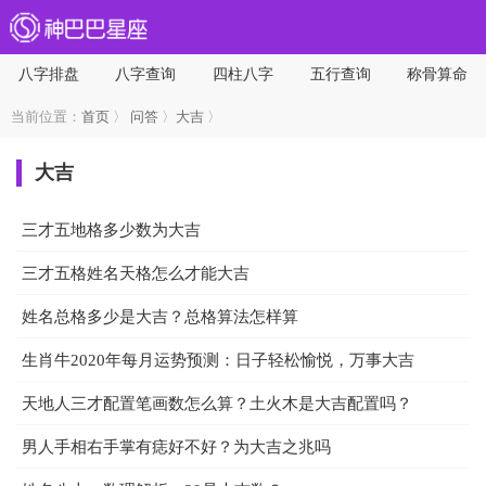
八字排盘
八字查询
四柱八字
五行查询
称骨算命
当前位置：
首页
〉
问答
〉
大吉
〉
大吉
三才五地格多少数为大吉
三才五格姓名天格怎么才能大吉
姓名总格多少是大吉？总格算法怎样算
生肖牛2020年每月运势预测：日子轻松愉悦，万事大吉
天地人三才配置笔画数怎么算？土火木是大吉配置吗？
男人手相右手掌有痣好不好？为大吉之兆吗