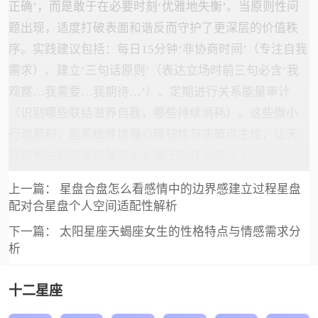
正确’，而是敢于在必要时刻‘优雅地失衡’。当原则性问
题出现，适度打破表面和谐反而守护了更深层的价值秩
序。实践建议包括：每日15分钟‘非协商时间’（专注自我
需求）、建立‘三句话原则’（表达立场时前三句必含‘我
观察…我需要…我期待…’）、定期进行关系能量审计
（识别哪些联结滋养自我，哪些持续消耗）。这些微小
行动累积，能系统性增强心理韧性与决策自主性，让天
秤座男生的和谐智慧真正扎根于内在力量之上。
上一篇：
星盘合盘怎么看感情中的边界感建立过程星盘
配对合星盘个人空间适配性解析
下一篇：
太阳星座天蝎座女生的性格特点与情感需求分
析
十二星座