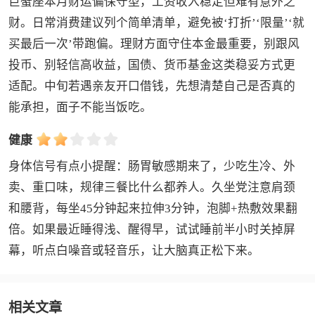
巨蟹座本月财运偏保守型，工资收入稳定但难有意外之
财。日常消费建议列个简单清单，避免被‘打折’‘限量’‘就
买最后一次’带跑偏。理财方面守住本金最重要，别跟风
投币、别轻信高收益，国债、货币基金这类稳妥方式更
适配。中旬若遇亲友开口借钱，先想清楚自己是否真的
能承担，面子不能当饭吃。
健康
身体信号有点小提醒：肠胃敏感期来了，少吃生冷、外
卖、重口味，规律三餐比什么都养人。久坐党注意肩颈
和腰背，每坐45分钟起来拉伸3分钟，泡脚+热敷效果翻
倍。如果最近睡得浅、醒得早，试试睡前半小时关掉屏
幕，听点白噪音或轻音乐，让大脑真正松下来。
相关文章