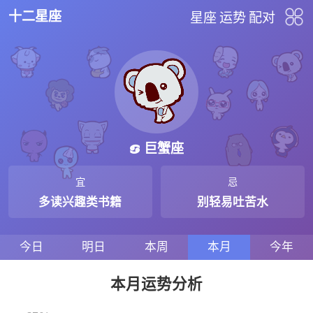
十二星座
星座
运势
配对
巨蟹座
宜
忌
多读兴趣类书籍
别轻易吐苦水
今日
明日
本周
本月
今年
本月运势分析