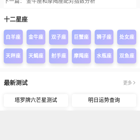
下一篇：
金牛座和摩羯座配对指数分析
十二星座
白羊座
金牛座
双子座
巨蟹座
狮子座
处女座
天秤座
天蝎座
射手座
摩羯座
水瓶座
双鱼座
最新测试
更多
塔罗牌六芒星测试
明日运势查询
月亮星座查询
太阳星座查询
上升星座查询
星盘合盘