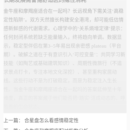
长期发展需警惕舒适区的隐性消耗
金牛座和摩羯座适合在一起吗？长远视角下需关注‘高稳
定性陷阱’。双方天然擅长构建安全港湾，却可能低估情
感新鲜感的代谢需求。心理学中的‘关系熵增定律’提示：
任何封闭系统若缺乏能量输入，终将趋向单调。数据显
示，稳定型伴侣在第3–5年易出现亲密感 plateau（平台
期）。破解之道在于有意识引入‘可控变量’：共同学习新
技能（如陶艺或基础建筑知识）、周期性微旅行（不追
求景点打卡，专注本地文化深挖）、甚至重构家居动
线。这些行动不是为打破稳定，而是为稳定注入生长
性。当金牛座和摩羯座适合在一起吗的答案延伸至十年
维度，真正的答案藏于他们能否把‘踏实’活成动态的、呼
吸着的生命状态。
上一篇：
合星盘怎么看感情稳定性