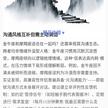
展开内容▼
沟通风格互补但需主动调适
金牛座和摩羯座适合在一起吗？还需审视其沟通生态。
两者均非情绪外溢型人格：金牛座习惯用沉默沉淀感
受，摩羯座倾向以逻辑梳理情绪。这种‘低表达高内耗’模
式，在压力情境下易形成理解断层。例如，金牛座因不
满未被倾听而退缩，摩羯座误判为冷漠而非需要支持。
实证发现，高兼容性伴侣普遍具备‘元沟通能力’——即能
就沟通方式本身展开对话。建议建立非评判性反馈机
制：如约定‘暂停信号’（如轻触手腕代表需缓冲）、定期
进行‘需求复盘’（每月15分钟聚焦‘我最近需要什么支