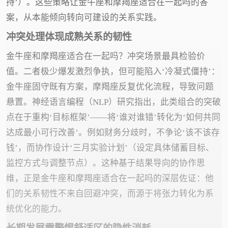
持’）。这些策略让金牛座和摩羯座适合在一起吗的答
案，从本能倾向转向可建设的关系实践。
冲突处理体现成熟关系的韧性
金牛座和摩羯座适合在一起吗？冲突场景最具检验价
值。二者极少爆发激烈争执，但可能陷入‘冷凝式僵持’：
金牛座固守既有方案，摩羯座反复优化流程，导致问题
悬置。神经语言编程（NLP）研究指出，此类组合的突破
点在于重构‘目标框架’——将‘谁对谁错’转化为‘如何共同
达成最小可行改善’。例如财务分歧时，不争论‘该不该存
钱’，而协作设计‘三月实验计划’（设定具体储蓄目标、
监控方式与调整节点）。这种基于结果导向的协作思
维，正是金牛座和摩羯座适合在一起吗的深层佐证：他
们的关系韧性不来自回避冲突，而源于将张力转化为系
统优化的能力。