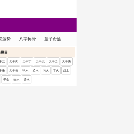
花运势
八字称骨
童子命煞
关栏目
干乙
天干丙
天干丁
天干戊
天干己
天干庚
干壬
天干癸
甲木
乙木
丙火
丁火
戊土
辛金
壬水
癸水