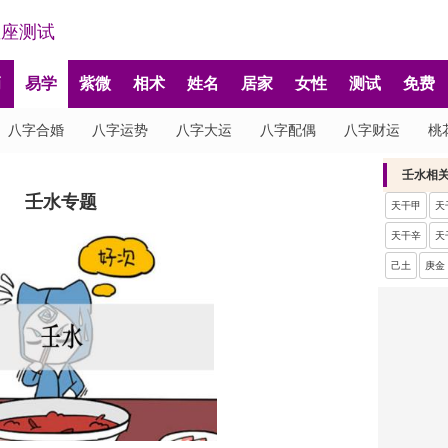
星座测试
肖
易学
紫微
相术
姓名
居家
女性
测试
免费
八字合婚
八字运势
八字大运
八字配偶
八字财运
桃
壬水相
壬水专题
天干甲
天
天干辛
天
己土
庚金