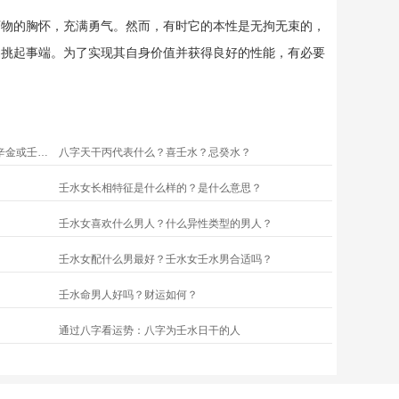
万物的胸怀，充满勇气。然而，有时它的本性是无拘无束的，
易挑起事端。为了实现其自身价值并获得良好的性能，有必要
。
八字怎么看配偶身型：配偶星为丁火、戊土、辛金或壬水者
八字天干丙代表什么？喜壬水？忌癸水？
壬水女长相特征是什么样的？是什么意思？
壬水女喜欢什么男人？什么异性类型的男人？
壬水女配什么男最好？壬水女壬水男合适吗？
壬水命男人好吗？财运如何？
通过八字看运势：八字为壬水日干的人