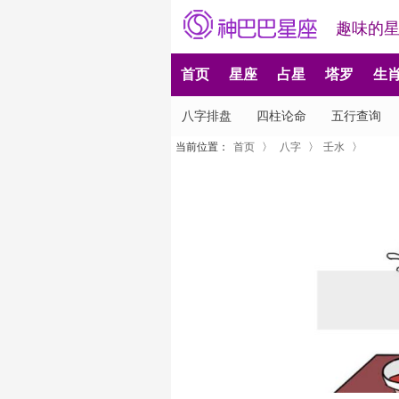
趣味的
首页
星座
占星
塔罗
生
八字排盘
四柱论命
五行查询
当前位置：
首页
〉
八字
〉
壬水
〉