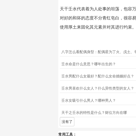
天干壬水代表着为人处事的坦荡，包容
对好的和坏的态度不分青红皂白，很容
使用厚土来固化其元素并对其进行约束
壬水命是什么意思？哪年出生的？
壬水男配什么女最好？配什么女命婚姻好点？
壬水男喜欢什么女人？什么异性类型的女人？
壬水女吸引什么男人？哪种男人？
天干之壬水的特性是什么？财位方向在哪
没有了
常用工具：