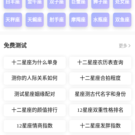
白羊座
金牛座
双子座
巨蟹座
狮子座
处女座
天秤座
天蝎座
射手座
摩羯座
水瓶座
双鱼座
免费测试
更多
十二星座为什么单身
十二星座农历表查询
测你的人际关系如何
十二星座合拍程度
测试星座姻缘配对
星座测古代名字和身份
十二星座的颜值排行
12星座双重性格排名
12星座情商指数
十二星座发胖指数