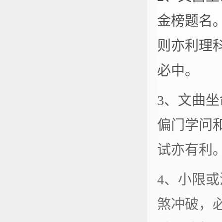
金榜题名
则亦利理
必中。
3、文曲
偏门学问
试亦有利
4、小限
煞冲破，