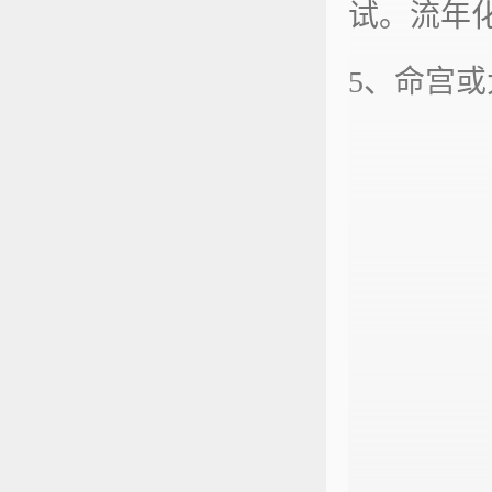
试。流年
5、命宫