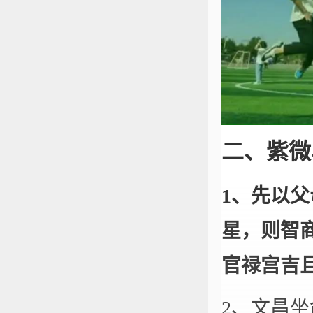
二、紫微
1、先以
星，则智
官禄宫吉
2、文昌