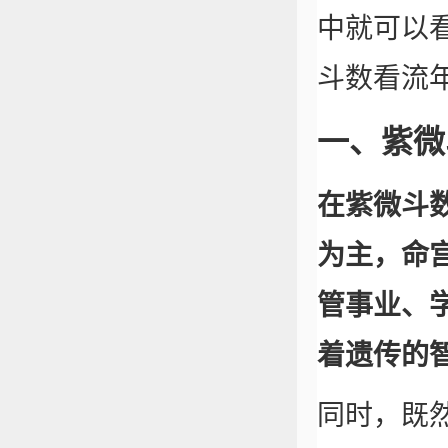
中就可以
斗数看流
一、紫微
在紫微斗
为主，命
管事业、
着遗传的
同时，既