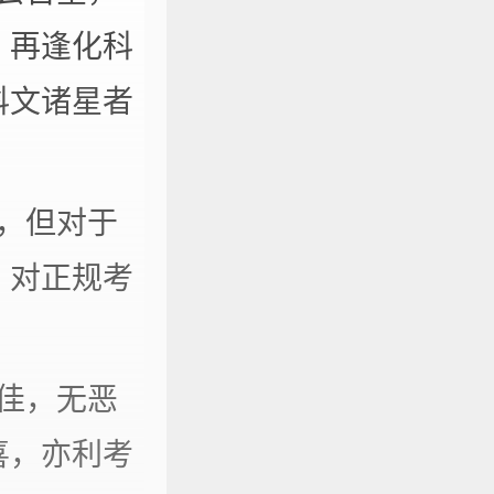
，再逢化科
科文诸星者
，但对于
，对正规考
佳，无恶
喜，亦利考