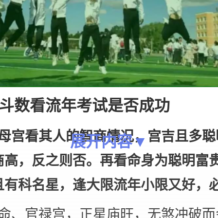
斗数看流年考试是否成功
父母宫看其人的智商情况，宫吉且多聪
展开内容▼
商高，反之则否。再看命身为聪明富
且有科名星，逢大限流年小限又好，
坐命、官禄宫，正星庙旺，无煞冲破而