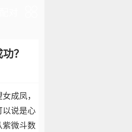
配对
成功？
望女成凤，
可以说是心
从紫微斗数