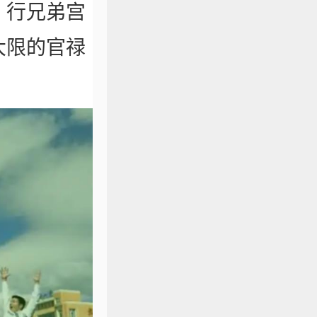
，行兄弟宫
大限的官禄