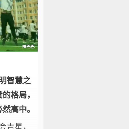
明智慧之
贵的格局，
必然高中。
会吉星，