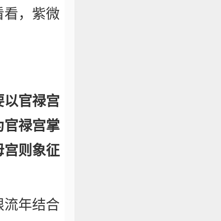
看看，紫微
要以官禄宫
为官禄宫掌
母宫则象征
限流年结合