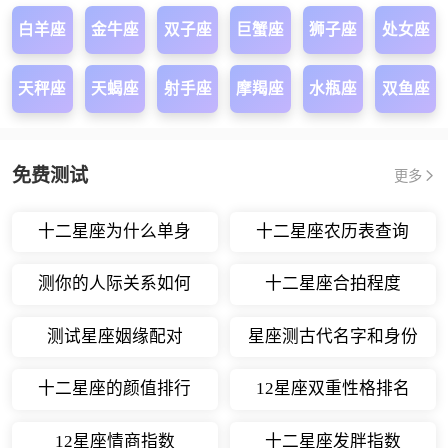
白羊座
金牛座
双子座
巨蟹座
狮子座
处女座
天秤座
天蝎座
射手座
摩羯座
水瓶座
双鱼座
免费测试
更多
十二星座为什么单身
十二星座农历表查询
测你的人际关系如何
十二星座合拍程度
测试星座姻缘配对
星座测古代名字和身份
十二星座的颜值排行
12星座双重性格排名
12星座情商指数
十二星座发胖指数