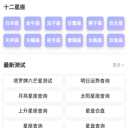
十二星座
白羊座
金牛座
双子座
巨蟹座
狮子座
处女座
天秤座
天蝎座
射手座
摩羯座
水瓶座
双鱼座
最新测试
更多
塔罗牌六芒星测试
明日运势查询
月亮星座查询
太阳星座查询
上升星座查询
星盘合盘
星座查询
星盘查询