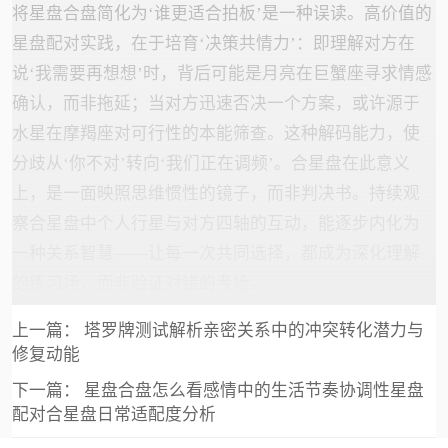
将星盘合盘简化为‘谁更适合拍板’是一种误读。高价值的
星盘配对实践，在于培育‘决策共情力’：即理解对方在
说‘我需要再想想’时，背后可能是月亮在巨蟹座寻求情感
确认，而非拖延；当对方迅速否决一个方案，或许源于
水星在摩羯座对可行性的本能筛查。这种解码能力，使
分歧从‘你不对’转向‘我们正在调频’。合星盘在此意义
上，是一面映照思维惯性的镜子，而非判决书。持续观
察合星盘中个人行星与对方四轴的互动，能逐步内化为
一种关系智慧——让每一次共同选择，都成为深化理解
的练习场，而非验证对错的考场。
上一篇：
塔罗牌测试解析亲密关系中的冲突转化潜力与
修复动能
下一篇：
星盘合盘怎么看感情中的生活节奏协调性星盘
配对合星盘日常适配度分析