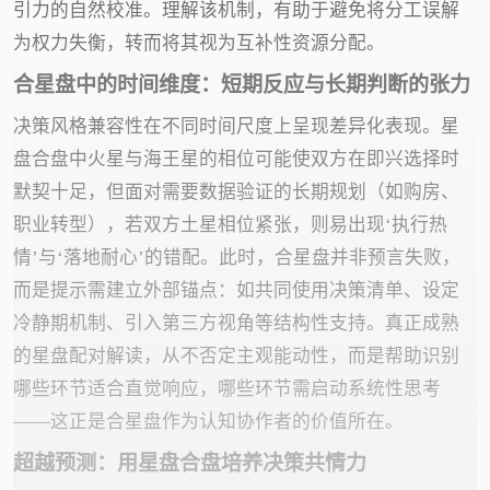
引力的自然校准。理解该机制，有助于避免将分工误解
为权力失衡，转而将其视为互补性资源分配。
合星盘中的时间维度：短期反应与长期判断的张力
决策风格兼容性在不同时间尺度上呈现差异化表现。星
盘合盘中火星与海王星的相位可能使双方在即兴选择时
默契十足，但面对需要数据验证的长期规划（如购房、
职业转型），若双方土星相位紧张，则易出现‘执行热
情’与‘落地耐心’的错配。此时，合星盘并非预言失败，
而是提示需建立外部锚点：如共同使用决策清单、设定
冷静期机制、引入第三方视角等结构性支持。真正成熟
的星盘配对解读，从不否定主观能动性，而是帮助识别
哪些环节适合直觉响应，哪些环节需启动系统性思考
——这正是合星盘作为认知协作者的价值所在。
超越预测：用星盘合盘培养决策共情力