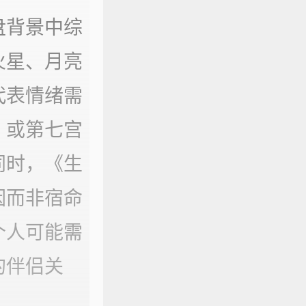
盘背景中综
火星、月亮
代表情绪需
）或第七宫
同时，《生
因而非宿命
个人可能需
的伴侣关