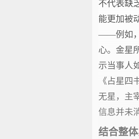
不代表缺
能更加被
——例如
心。金星
示当事人
《占星四
无星，主
信息并未
结合整体