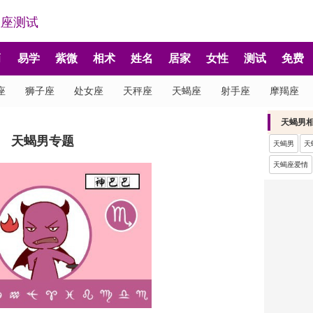
星座测试
肖
易学
紫微
相术
姓名
居家
女性
测试
免费
座
狮子座
处女座
天秤座
天蝎座
射手座
摩羯座
天蝎男
天蝎男专题
天蝎男
天
天蝎座爱情