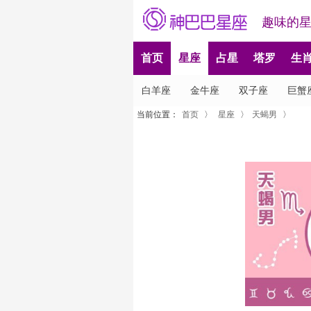
趣味的
首页
星座
占星
塔罗
生
白羊座
金牛座
双子座
巨蟹
当前位置：
首页
〉
星座
〉
天蝎男
〉