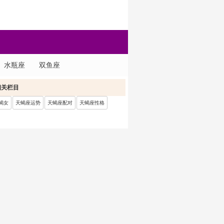
水瓶座
双鱼座
相关栏目
蝎女
天蝎座运势
天蝎座配对
天蝎座性格