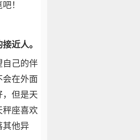
览吧！
的接近人。
望自己的伴
不会在外面
好，但是天
天秤座喜欢
落其他异