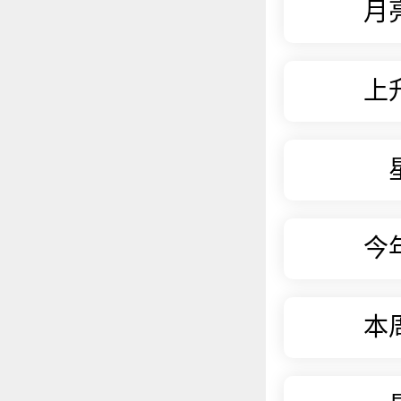
月
上
今
本