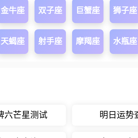
金牛座
双子座
巨蟹座
狮子座
天蝎座
射手座
摩羯座
水瓶座
牌六芒星测试
明日运势