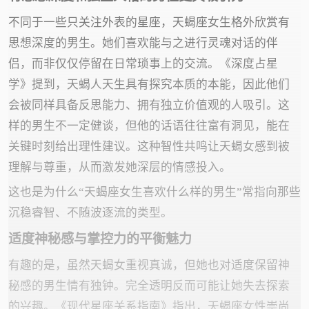
不同于一些只关注外表的星座，天蝎座女生格外欣赏有
思想深度的男生。她们喜欢能与之进行灵魂对话的伴
侣，而非仅仅停留在日常琐事上的交流。《深度占星
学》提到，天蝎人天生具有探究本质的本能，因此他们
会被同样具备反思能力、拥有独立价值观的人吸引。这
样的男生不一定健谈，但他的话语往往富有洞见，能在
关键时刻给出理性建议。这种智性共鸣让天蝎女感到被
理解与尊重，从而激发她深层的情感投入。
这也是为什么“天蝎座女生喜欢什么样的男生”常指向那些
沉稳睿智、不随波逐流的类型。
适度神秘感与掌控力的平衡魅力
有趣的是，虽然天蝎女重视真诚，但她也对适度保留神
秘感的男生情有独钟。完全透明反而可能让她失去探索
的兴趣。《现代星座关系指南》指出，天蝎座女性崇尚