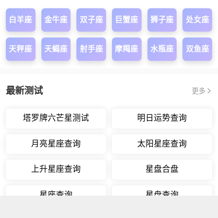
白羊座
金牛座
双子座
巨蟹座
狮子座
处女座
天秤座
天蝎座
射手座
摩羯座
水瓶座
双鱼座
最新测试
更多
塔罗牌六芒星测试
明日运势查询
月亮星座查询
太阳星座查询
上升星座查询
星盘合盘
星座查询
星盘查询