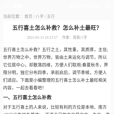
十二星座
星座
运势
配对
当前位置：
首页
/
八字
/
五行
五行喜土怎么补救？怎么补土最旺？
2022-05-13 10:23:57 作者：
周易八字
五行喜土怎么补救？五行之土，其性重，其质厚，主信;
世界万物之中，世界万物，皆由土来运化与调节，所以
它位居中心，却散落四维，方便人们取用;春夏秋冬，界
限分明，独它分布四季，承前启后，调节季候，方便人
们适应。下面是小编整理的五行喜土怎么补土最旺相关
内容，一起去看看吧！
一、五行喜土怎么补救
对于五行喜土的人来说，比较有利的方位是本地、南方