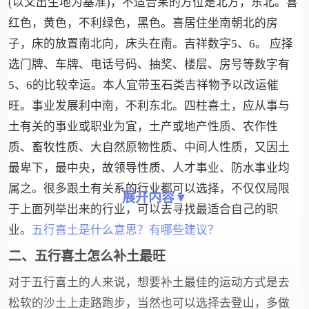
(以父出生地为基准)，不适合呆的方位是北方，东北。喜
红色，黄色，不利绿色，黑色。喜居住坐南朝北的房
子，床的放置南北向，床头在南。吉祥数字5、6。 应择
选门牌、车牌、电话号码、抽奖、楼层、房号等数字有
5、6的比较幸运。本人宜带玉石类吉祥物予以改运催
旺。事业发展利中南，不利东北。四柱喜土，应从事与
土有关的事业或职业为宜，土产或地产性质、农作性
质、畜牧性质、大自然原物性质、中间人性质，又因土
最卑下，最中央，故领导性质、人才事业、防水事业均
属之。很多跟土有关系的行业都可以选择，不仅仅局限
展开内容▼
于上面列举出来的行业，可以去寻找最适合自己的职
业。
五行喜土是什么意思？有哪些建议？
二、五行喜土怎么补土最旺
对于五行喜土的人来说，想要补土最佳的运动方式是去
松软的沙土上走路跑步，当然也可以选择去登山，多做