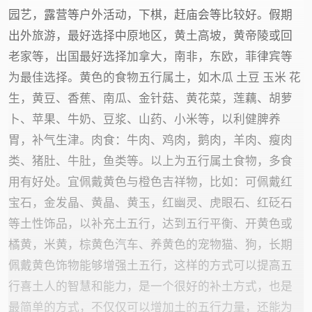
园艺，露营等户外活动，下棋，赶庙会等比较好。假期
出外旅游，最好选择中原地区，黄土高坡，黄帝陵或回
老家等，出国最好选择加拿大，南非，东欧，菲律宾等
为最佳选择。黄色的食物五行属土，如木瓜 土豆 玉米 花
生，黄豆、香蕉、南瓜、金针菇、黄花菜，莲藕、胡萝
卜、苹果、牛奶、豆浆、山药、小米等，以利健脾养
胃，补气生津。肉食：牛肉、鸡肉，鹅肉，羊肉、瘦肉
类、猪肚、牛肚，鱼类等。以上为五行属土食物，多食
用有好处。宜佩戴黄色与橙色吉祥物，比如：可佩戴红
宝石，金发晶、黄晶、黄玉，红幽灵、虎眼石、红砭石
等土性饰品，以补充土五行，达到五行平衡、开黄色或
橘黄，米黄，棕黄色汽车、养黄色的宠物猫、狗，长期
佩戴黄色饰物能够增强土五行，这样的方式可以提高五
行喜土人的智慧和能力，是一个很好的补土方式，也是
最简单的方式，不仅仅可以增加土的五行力量，还能为