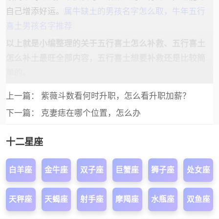
自己增添好运。
属牛缺土的男孩名字怎么取，牛年五行
喜土男孩名字推荐
以上就是小编整理的关于五行喜土怎么补救、五行喜土
怎么补土最旺全部内容，五行喜土想要补救还是比较简
单的。
上一篇：
紫薇斗数看何时升职，怎么看升职加薪？
下一篇：
克妻痣在哪个位置，怎么办
十二星座
白羊座
金牛座
双子座
巨蟹座
狮子座
处女座
天秤座
天蝎座
射手座
摩羯座
水瓶座
双鱼座