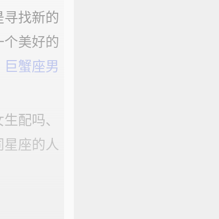
是寻找新的
一个美好的
。
巨蟹座男
女生配吗、
同星座的人