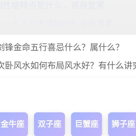
的性格特点是什么，善良爱家
上一个人的表现如何？会很温柔
剑锋金命五行喜忌什么？属什么？
次卧风水如何布局风水好？有什么讲
金牛座
双子座
巨蟹座
狮子座