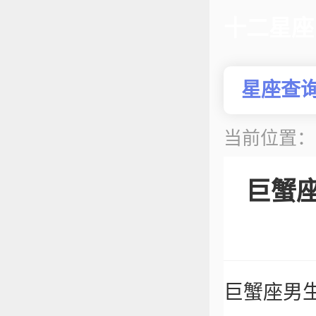
十二星座
星座查
当前位置
巨蟹
巨蟹座男