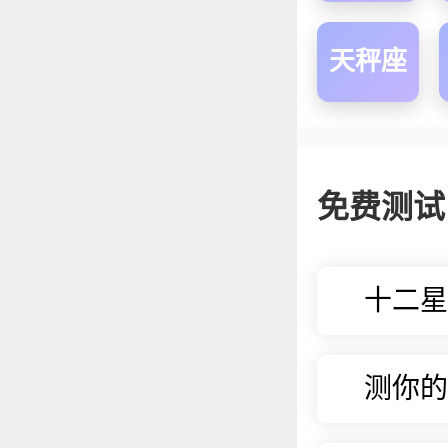
天秤座
免费测试
十二星
测你的