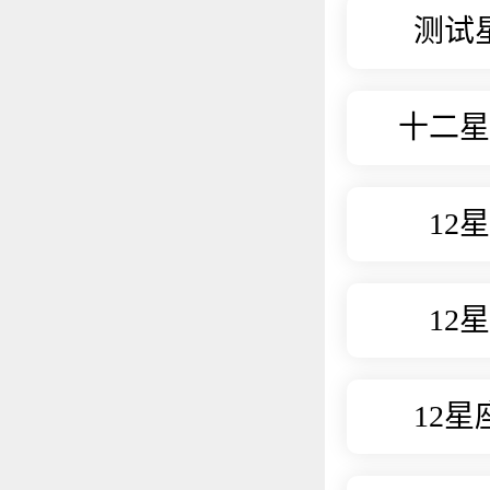
测试
十二星
12
12
12