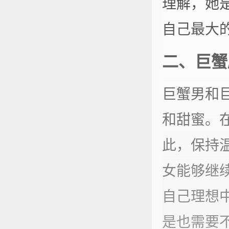
理解，她
自己最大
二、巨蟹
巨蟹男和
和甜蜜。
此，保持
女能够继
自己理想
是也需要