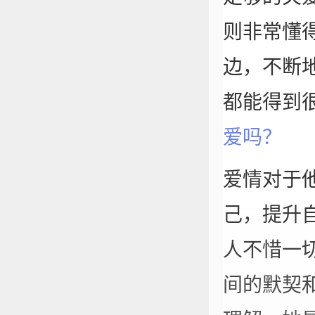
则非常懂
边，不断
都能得到
爱吗？
爱情对于
己，提升
人不惜一
间的默契