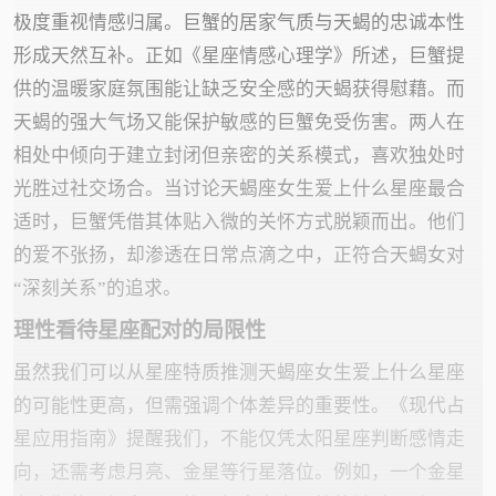
极度重视情感归属。巨蟹的居家气质与天蝎的忠诚本性
形成天然互补。正如《星座情感心理学》所述，巨蟹提
供的温暖家庭氛围能让缺乏安全感的天蝎获得慰藉。而
天蝎的强大气场又能保护敏感的巨蟹免受伤害。两人在
相处中倾向于建立封闭但亲密的关系模式，喜欢独处时
光胜过社交场合。当讨论天蝎座女生爱上什么星座最合
适时，巨蟹凭借其体贴入微的关怀方式脱颖而出。他们
的爱不张扬，却渗透在日常点滴之中，正符合天蝎女对
“深刻关系”的追求。
理性看待星座配对的局限性
虽然我们可以从星座特质推测天蝎座女生爱上什么星座
的可能性更高，但需强调个体差异的重要性。《现代占
星应用指南》提醒我们，不能仅凭太阳星座判断感情走
向，还需考虑月亮、金星等行星落位。例如，一个金星