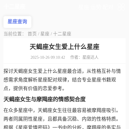
十二星座
星座
运势
配对
星座查询
当前位置：
首页
/
星座
/
十二星座
天蝎座女生爱上什么星座
2025-10-26 09:10:42 作者：
星座达人
探讨天蝎座女生爱上什么星座最合适，从性格互补与情
感需求角度解析星座配对规律，结合专业星座书籍观
点，提供有价值的恋爱参考。
天蝎座女生与摩羯座的情感契合度
在众多星座中，天蝎座女生往往最容易被摩羯座吸引。
两者同属阴性星座，且都具备沉稳、内敛的性格特质。
根据《星座爱情密码》一书中的分析，摩羯座的务实与