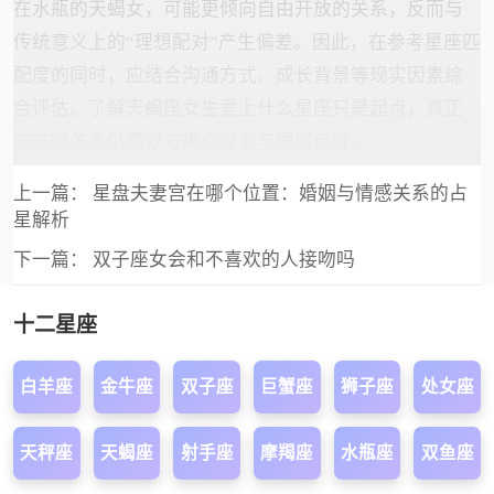
在水瓶的天蝎女，可能更倾向自由开放的关系，反而与
传统意义上的“理想配对”产生偏差。因此，在参考星座匹
配度的同时，应结合沟通方式、成长背景等现实因素综
合评估。了解天蝎座女生爱上什么星座只是起点，真正
的亲密关系仍需双方用心经营与理解包容。
上一篇：
星盘夫妻宫在哪个位置：婚姻与情感关系的占
星解析
下一篇：
双子座女会和不喜欢的人接吻吗
十二星座
白羊座
金牛座
双子座
巨蟹座
狮子座
处女座
天秤座
天蝎座
射手座
摩羯座
水瓶座
双鱼座