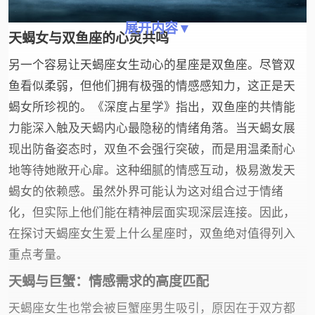
展开内容▼
天蝎女与双鱼座的心灵共鸣
另一个容易让天蝎座女生动心的星座是双鱼座。尽管双
鱼看似柔弱，但他们拥有极强的情感感知力，这正是天
蝎女所珍视的。《深度占星学》指出，双鱼座的共情能
力能深入触及天蝎内心最隐秘的情绪角落。当天蝎女展
现出防备姿态时，双鱼不会强行突破，而是用温柔耐心
地等待她敞开心扉。这种细腻的情感互动，极易激发天
蝎女的依赖感。虽然外界可能认为这对组合过于情绪
化，但实际上他们能在精神层面实现深层连接。因此，
在探讨天蝎座女生爱上什么星座时，双鱼绝对值得列入
重点考量。
天蝎与巨蟹：情感需求的高度匹配
天蝎座女生也常会被巨蟹座男生吸引，原因在于双方都