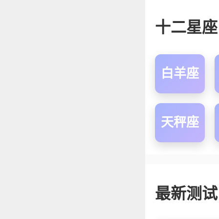
十二星座
白羊座
天秤座
最新测试