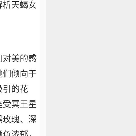
解析天蝎女
们对美的感
她们倾向于
吸引的花
座受冥王星
黑玫瑰、深
颜色浓郁，