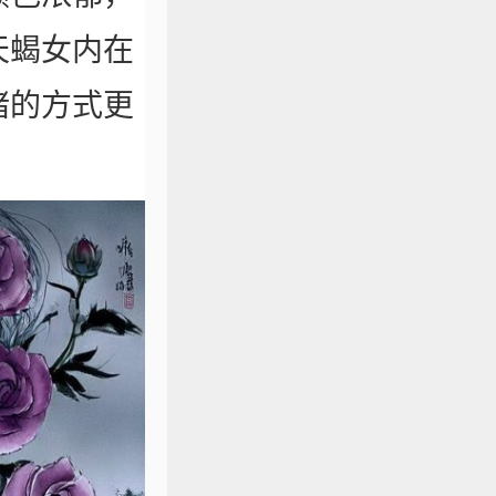
天蝎女内在
绪的方式更