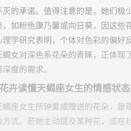
不灭的承诺。值得注意的是，她们极
束，如粉色康乃馨或向日葵，因这些
心理学研究表明，个体对色彩的偏好
天蝎女对深色系花朵的青睐，正体现
感深度的需求。
花卉读懂天蝎座女生的情感状态
天蝎座女生所钟爱或赠送的花朵，是
效方式。若她主动提及某种花，或在