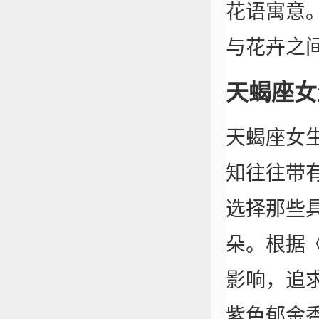
花语寓意
与花卉之
天蝎座女
天蝎座女
知往往带
选择那些
朵。根据
影响，追
紫色郁金