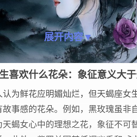
展开内容▼
生喜欢什么花朵：象征意义大于
人认为鲜花应明媚灿烂，但天蝎座女
有故事感的花朵。例如，黑玫瑰虽非
为天蝎女心中的理想之花，象征不可