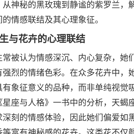
。从神秘的黑玫瑰到静谧的紫罗兰，
间的情感联结及其心理象征。
生与花卉的心理联结
生常被认为情感深沉、内心复杂，她
有强烈的情绪色彩。在众多花卉中，
具有象征意义的品种，而非单纯视觉
《星座与人格》一书中的分析，天蝎
求深刻的情感体验，因此她们偏爱如
香等富有神秘感的花卉。这类花不仅