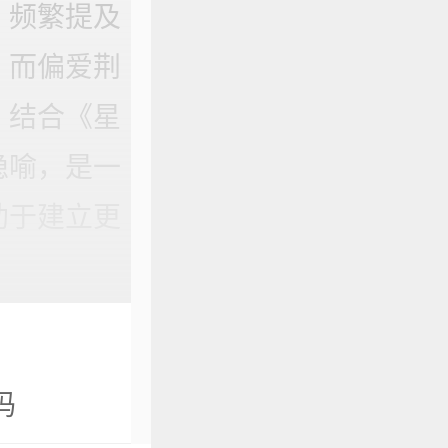
，频繁提及
；而偏爱荆
。结合《星
隐喻，是一
助于建立更
吗