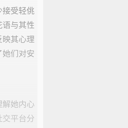
少接受轻佻
花语与其性
反映其心理
了她们对安
理解她内心
社交平台分