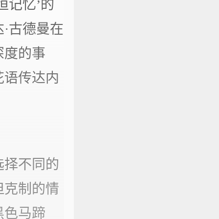
恒记忆’的
·古德曼在
深度的事
花语传达内
选择不同的
但克制的情
黑色马蹄