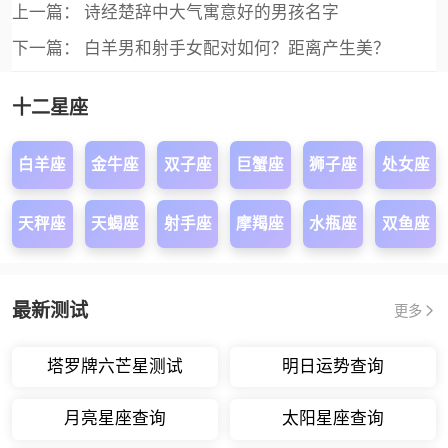
上一篇：
诗经楚辞中大气寓意好的男孩名字
下一篇：
白羊男和射手女配对如何？距离产生美？
十二星座
白羊座
金牛座
双子座
巨蟹座
狮子座
处女座
天秤座
天蝎座
射手座
摩羯座
水瓶座
双鱼座
最新测试
更多
塔罗牌六芒星测试
明日运势查询
月亮星座查询
太阳星座查询