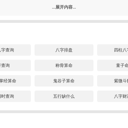
官印两旺而日主弱财不强
...展开内容...
是印旺官旺，而日柱太弱，财也不强，此格局为财落空亡、钱财不聚
一生财运贫瘠，一生外债还不清，终身带着外债过日子。此外，此格
，但是若是见到劫财，那么，就意味着外债很多，生活饥寒交迫。
刑会因财坐牢
犯三刑，此命财多身弱,以食神制杀乃有格局，最喜比劫帮身，天干来
八字查询
八字排盘
四柱八
比劫退财或分财，丑未戌财星犯三刑必克妻，财来小三来也犯桃花，
遇到魁罡，那么，表示这个人多半混黑社会，手里有钱胡乱花，不懂
行查询
称骨算命
童子
。
掌经算命
鬼谷子算命
紫微斗
字算财运事业
偏官为用较旺
阳时查询
五行缺什么
八字财
旺，又或是偏官为忌弱而受制，表示日主具有管理才能，适合向商界
刃、将星等，则表示日主可以独当一面。还有，若是有天乙贵人，则
伯乐，有贵人赏识，在商界中有事业靠山。
身旺伤官旺生财