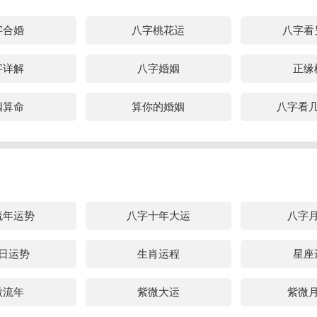
官旺生财之人较为适合从事财务技术相关的职业，因为这种以往往聪
字合婚
八字桃花运
八字看
真，具有个人独特的见解能力，喜欢探索未知，也喜好对数字类的东
字详解
八字婚姻
正缘
正官为用且旺相
旺相，又或是正官为忌弱而受制，则表示具有领导才能，是最为适合
姻算命
算你的婚姻
八字看
若是再配以天乙贵人，那么表示日主贵人运势旺盛，在官场中能够获
事业发展较快。
流年运势
八字十年大运
八字
日运势
生肖运程
星座
微流年
紫微大运
紫微