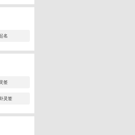
起名
灵签
4卦灵签