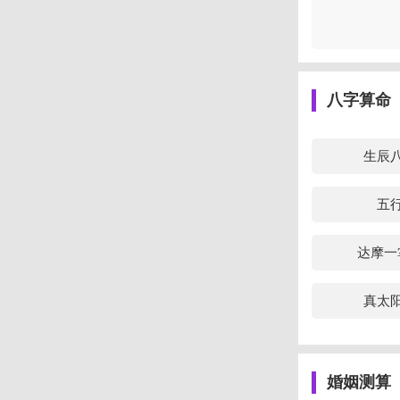
1、八字中
八字中，若
样格局的人
明外债不多
八字算命
2、财犯三
八字中，财
生辰
财，地支来
牢。若是再
五
犯刑苦连连
达摩一
二、生辰八
1、八字中
真太
偏官为用较
若是带有羊
千里马遇到
婚姻测算
2、八字中