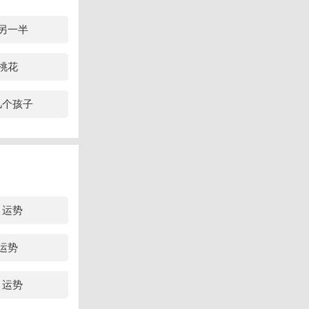
明，逻辑思维
另一半
西进行深入研
桃花
亡官场方向发
几个孩子
得上级以上领
月运势
运势
月运势