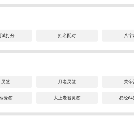
测试打分
姓名配对
八字
音灵签
月老灵签
关帝
姻缘签
太上老君灵签
易经6