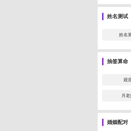
姓名测试
姓名
抽签算命
观
月老
婚姻配对