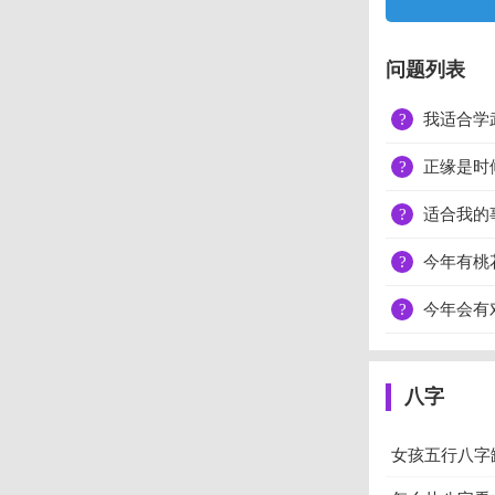
问题列表
?
我适合学武
?
正缘是时候
?
适合我的
?
今年有桃
?
今年会有对
八字
女孩五行八字