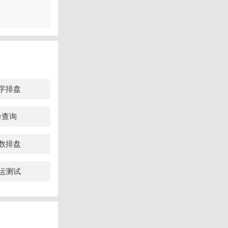
的格局。有这
不见劫财，说
比劫就发
字排盘
多半会因财坐
珍惜，会因财
命查询
数排盘
运测试
发展。此外，
表示日主犹如