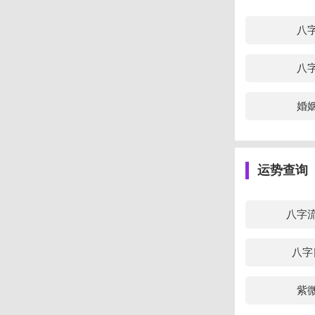
八字身旺伤
八
强，严谨认
究。
八
3、八字中
正官为用且
婚
展。此外，
导的赏识，
运势查询
八字
八字
紫